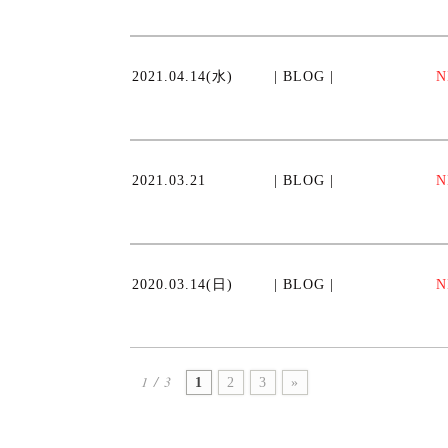
2021.04.14(水)
| BLOG |
N
2021.03.21
| BLOG |
N
2020.03.14(日)
| BLOG |
N
1 / 3
1
2
3
»