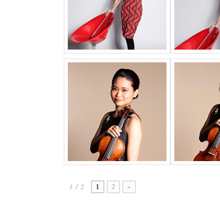
1 / 2
1
2
»